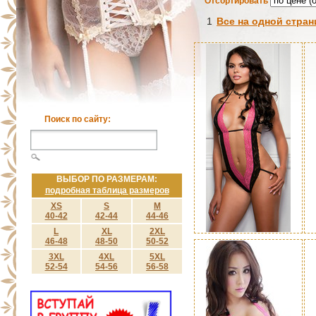
Отсортировать
1
Все на одной стран
Поиск по сайту:
ВЫБОР ПО РАЗМЕРАМ:
подробная таблица размеров
XS
S
M
40-42
42-44
44-46
L
XL
2XL
46-48
48-50
50-52
3XL
4XL
5XL
52-54
54-56
56-58