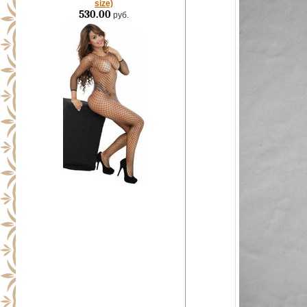
size)
530.00
руб.