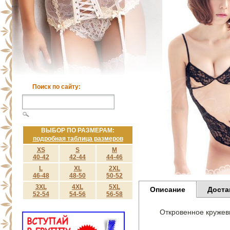
Поиск по сайту:
ВЫБОР ПО РАЗМЕРАМ:
подробная таблица размеров
XS
S
M
40-42
42-44
44-46
L
XL
2XL
46-48
48-50
50-52
3XL
4XL
5XL
Описание
Доста
52-54
54-56
56-58
Откровенное кружевн