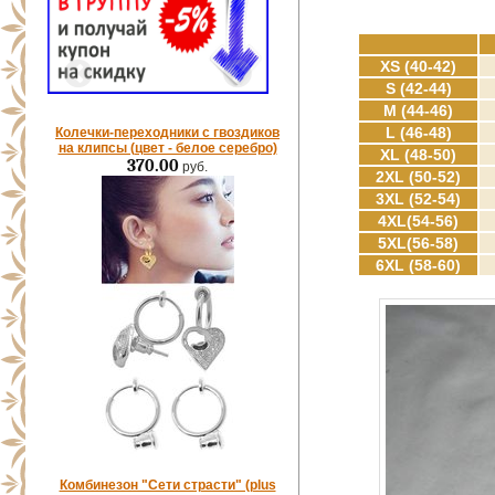
XS (40-42)
S (42-44)
M (44-46)
L (46-48)
Колечки-переходники с гвоздиков
на клипсы (цвет - белое серебро)
XL (48-50)
370.00
руб.
2XL (50-52)
3XL (52-54)
4XL(54-56)
5XL(56-58)
6XL (58-60)
Комбинезон "Сети страсти" (plus