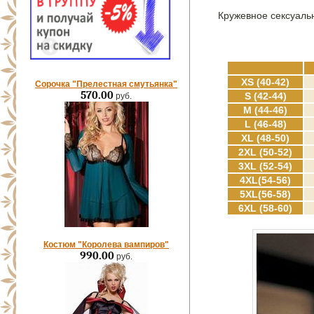
Кружевное сексуаль
XS (40-42)
Сорочка "Прелестная смутьянка"
570.00
S (42-44)
руб.
M (44-46)
L (46-48)
XL (48-50)
2XL (50-52)
3XL (52-54)
4XL(54-56)
5XL(56-58)
6XL (58-60)
Костюм "Королева вампиров"
990.00
руб.