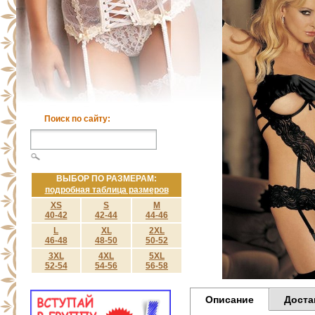
Поиск по сайту:
ВЫБОР ПО РАЗМЕРАМ:
подробная таблица размеров
XS
S
M
40-42
42-44
44-46
L
XL
2XL
46-48
48-50
50-52
3XL
4XL
5XL
52-54
54-56
56-58
Описание
Доста