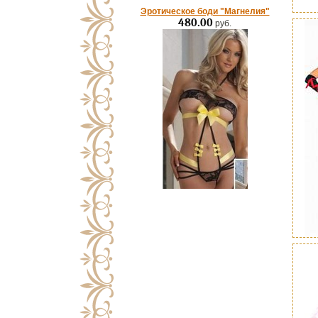
Эротическое боди "Магнелия"
480.00
руб.