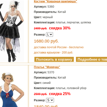
Костюм "Коварная вампирша"
Артикул:
5360
Производитель:
Китай
Цвет:
черный
Комплектация:
платье, перчатки, шляпка
скидка 30%
2400 руб.
Размер:
1680.00
руб.
доставка почтой России - бесплатно
доставка курьером - 200 руб.
Платье "Морячка"
Артикул:
5370
Производитель:
Китай
Цвет:
синий
Комплектация:
платье, головной убор
скидка 25%
2500 руб.
Размер:
1840.00
руб.