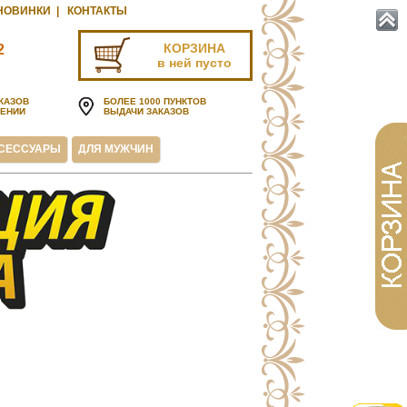
НОВИНКИ
|
КОНТАКТЫ
КОРЗИНА
2
в ней пусто
u
КАЗОВ
БОЛЕЕ 1000 ПУНКТОВ
ЧЕНИИ
ВЫДАЧИ ЗАКАЗОВ
СЕССУАРЫ
ДЛЯ МУЖЧИН