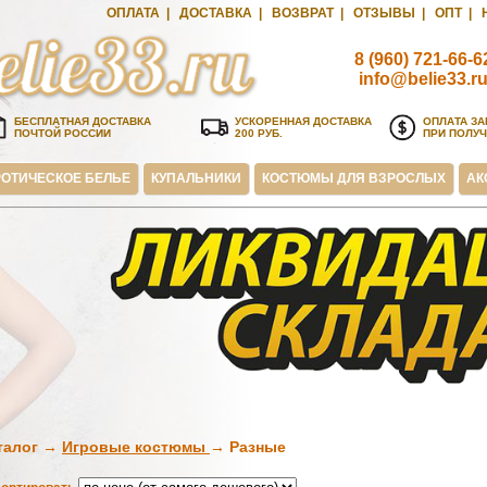
ОПЛАТА
|
ДОСТАВКА
|
ВОЗВРАТ
|
ОТЗЫВЫ
|
ОПТ
|
8 (960) 721-66-6
info@belie33.r
БЕСПЛАТНАЯ ДОСТАВКА
УСКОРЕННАЯ ДОСТАВКА
ОПЛАТА ЗА
ПОЧТОЙ РОССИИ
200 РУБ.
ПРИ ПОЛУ
ОТИЧЕСКОЕ БЕЛЬЕ
КУПАЛЬНИКИ
КОСТЮМЫ ДЛЯ ВЗРОСЛЫХ
АК
талог →
Игровые костюмы
→ Разные