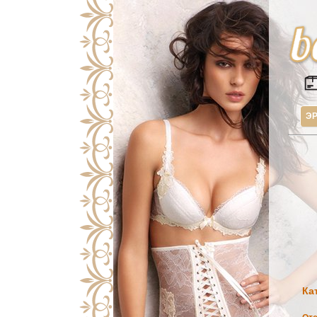
ЭР
Ка