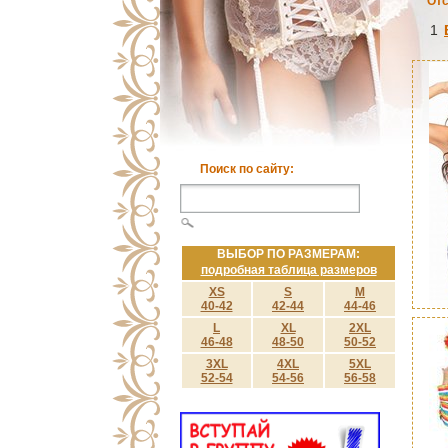
Отс
1
Поиск по сайту:
ВЫБОР ПО РАЗМЕРАМ:
подробная таблица размеров
XS
S
M
40-42
42-44
44-46
L
XL
2XL
46-48
48-50
50-52
3XL
4XL
5XL
52-54
54-56
56-58