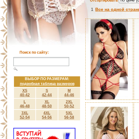
Отсортировать
1
Все на одной стран
Поиск по сайту:
ВЫБОР ПО РАЗМЕРАМ:
подробная таблица размеров
XS
S
M
40-42
42-44
44-46
L
XL
2XL
46-48
48-50
50-52
3XL
4XL
5XL
52-54
54-56
56-58