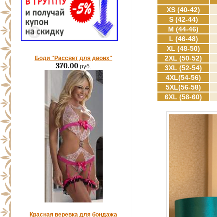
XS (40-42)
S (42-44)
M (44-46)
L (46-48)
XL (48-50)
2XL (50-52)
Боди "Рассвет для двоих"
370.00
руб.
3XL (52-54)
4XL(54-56)
5XL(56-58)
6XL (58-60)
Красная веревка для бондажа