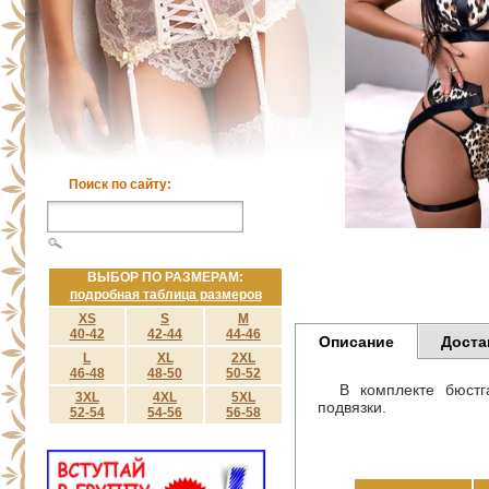
Поиск по сайту:
ВЫБОР ПО РАЗМЕРАМ:
подробная таблица размеров
XS
S
M
40-42
42-44
44-46
Описание
Доста
L
XL
2XL
46-48
48-50
50-52
В комплекте бюст
3XL
4XL
5XL
подвязки.
52-54
54-56
56-58