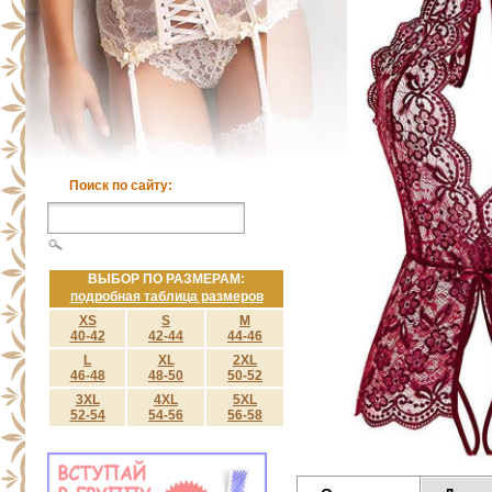
Поиск по сайту:
ВЫБОР ПО РАЗМЕРАМ:
подробная таблица размеров
XS
S
M
40-42
42-44
44-46
L
XL
2XL
46-48
48-50
50-52
3XL
4XL
5XL
52-54
54-56
56-58