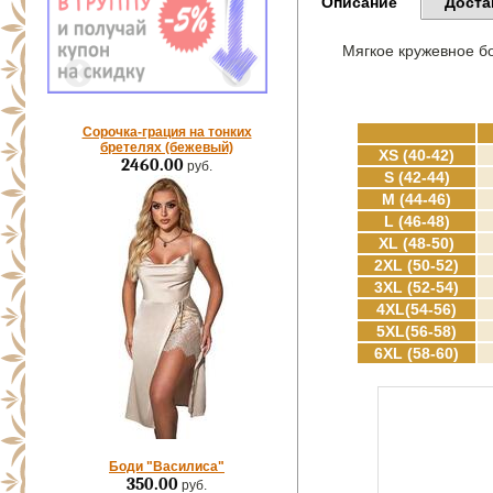
Описание
Доста
Мягкое кружевное бо
Сорочка-грация на тонких
бретелях (бежевый)
XS (40-42)
2460.00
руб.
S (42-44)
M (44-46)
L (46-48)
XL (48-50)
2XL (50-52)
3XL (52-54)
4XL(54-56)
5XL(56-58)
6XL (58-60)
Боди "Василиса"
350.00
руб.