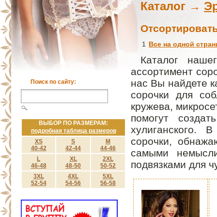
Каталог →
Э
Отсортироват
1
Все на одной стран
Каталог нашег
ассортимент соро
нас Вы найдете к
Поиск по сайту:
сорочки для соб
кружева, микросе
помогут создат
ВЫБОР ПО РАЗМЕРАМ:
хулиганского. 
подробная таблица размеров
сорочки, обнажа
XS
S
M
40-42
42-44
44-46
самыми немысл
L
XL
2XL
подвязками для ч
46-48
48-50
50-52
3XL
4XL
5XL
52-54
54-56
56-58