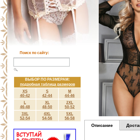
Поиск по сайту:
ВЫБОР ПО РАЗМЕРАМ:
подробная таблица размеров
XS
S
M
40-42
42-44
44-46
L
XL
2XL
46-48
48-50
50-52
3XL
4XL
5XL
52-54
54-56
56-58
Описание
Доста