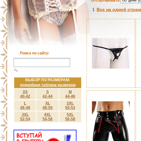
Отсортировать
1
Все на одной стран
Поиск по сайту:
ВЫБОР ПО РАЗМЕРАМ:
подробная таблица размеров
XS
S
M
40-42
42-44
44-46
L
XL
2XL
46-48
48-50
50-52
3XL
4XL
5XL
52-54
54-56
56-58