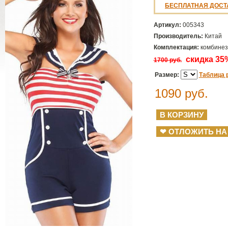
БЕСПЛАТНАЯ ДОСТ
Артикул:
005343
Производитель:
Китай
Комплектация:
комбинезо
скидка 35
1700 руб.
Размер:
Таблица 
1090
руб.
❤ ОТЛОЖИТЬ НА