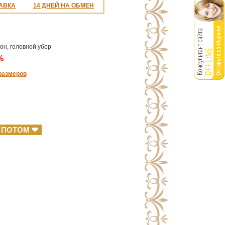
АВКА
14 ДНЕЙ НА ОБМЕН
н, головной убор
%
размеров
 ПОТОМ ❤