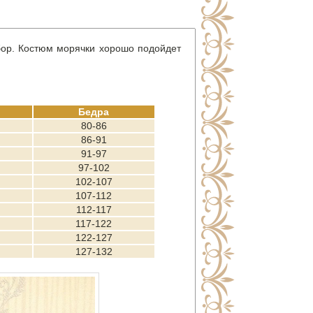
ор.
Костюм морячки хорошо подойдет
Бедра
80-86
86-91
91-97
97-102
102-107
107-112
112-117
117-122
122-127
127-132