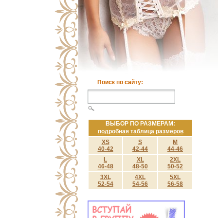
Поиск по сайту:
ВЫБОР ПО РАЗМЕРАМ:
подробная таблица размеров
XS
S
M
40-42
42-44
44-46
L
XL
2XL
46-48
48-50
50-52
3XL
4XL
5XL
52-54
54-56
56-58