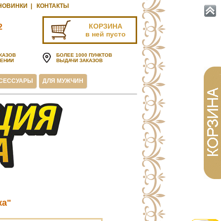
НОВИНКИ
|
КОНТАКТЫ
КОРЗИНА
2
в ней пусто
u
КАЗОВ
БОЛЕЕ 1000 ПУНКТОВ
ЧЕНИИ
ВЫДАЧИ ЗАКАЗОВ
СЕССУАРЫ
ДЛЯ МУЖЧИН
ка"