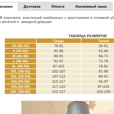
исание
Доставка
Оплата
Анонимный заказ
В комплекте эластичный комбинезон с воротничком и головной уб
я весёлой и заводной девушки.
ТАБЛИЦА РАЗМЕРОВ
Грудь
Талия
XS (40-42)
76-81
56-61
S (42-44)
81-86
61-66
M (44-46)
86-91
66-71
L (46-48)
91-97
71-76
XL (48-50)
97-102
76-81
2XL (50-52)
102-107
81-86
3XL (52-54)
107-112
86-91
4XL(54-56)
112-117
91-97
5XL(56-58)
117-122
97-103
6XL (58-60)
122-127
103-109