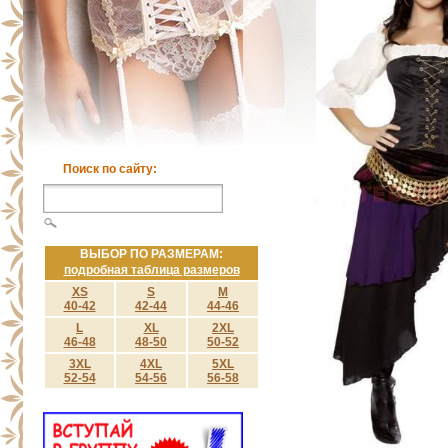
Поиск по сайту:
ВЫБОР ПО РАЗМЕРАМ:
подробная таблица размеров
XS
S
M
40-42
42-44
44-46
L
XL
2XL
46-48
48-50
50-52
3XL
4XL
5XL
52-54
54-56
56-58