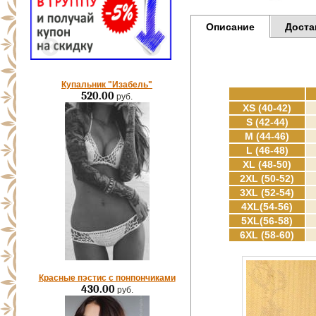
Описание
Доста
Купальник "Изабель"
520.00
руб.
XS (40-42)
S (42-44)
M (44-46)
L (46-48)
XL (48-50)
2XL (50-52)
3XL (52-54)
4XL(54-56)
5XL(56-58)
6XL (58-60)
Красные пэстис с понпончиками
430.00
руб.