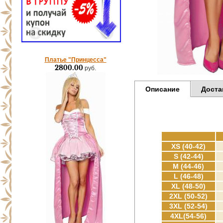
Платье "Принцесса"
2800.00
руб.
Описание
Доста
XS (40-42)
S (42-44)
M (44-46)
L (46-48)
XL (48-50)
2XL (50-52)
3XL (52-54)
4XL(54-56)