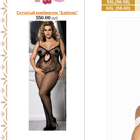
5XL(56-58)
6XL (58-60)
Сетчатый комбинезон "Бабочка"
550.00
руб.