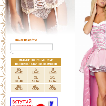
Поиск по сайту:
ВЫБОР ПО РАЗМЕРАМ:
подробная таблица размеров
XS
S
M
40-42
42-44
44-46
L
XL
2XL
46-48
48-50
50-52
3XL
4XL
5XL
52-54
54-56
56-58