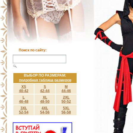
Поиск по сайту:
ВЫБОР ПО РАЗМЕРАМ:
подробная таблица размеров
XS
S
M
40-42
42-44
44-46
L
XL
2XL
46-48
48-50
50-52
3XL
4XL
5XL
52-54
54-56
56-58