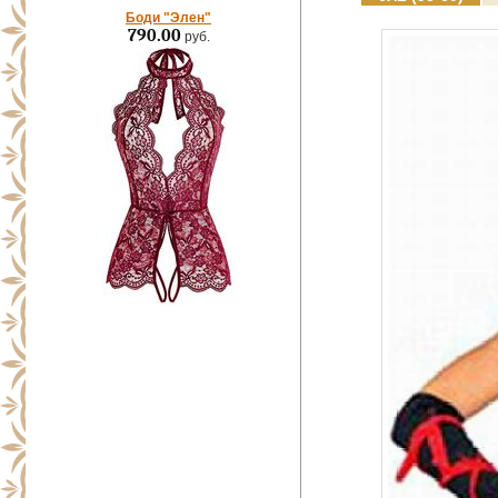
Боди "Элен"
790.00
руб.