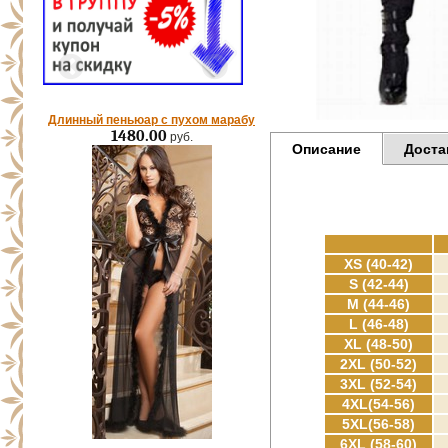
Длинный пеньюар с пухом марабу
1480.00
руб.
Описание
Доста
XS (40-42)
S (42-44)
M (44-46)
L (46-48)
XL (48-50)
2XL (50-52)
3XL (52-54)
4XL(54-56)
5XL(56-58)
6XL (58-60)