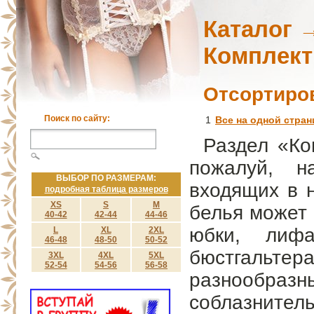
Каталог
Комплек
Отсортиро
Поиск по сайту:
1
Все на одной стран
Раздел «Ко
пожалуй, н
ВЫБОР ПО РАЗМЕРАМ:
входящих в н
подробная таблица размеров
XS
S
M
белья может 
40-42
42-44
44-46
юбки, лиф
L
XL
2XL
46-48
48-50
50-52
бюстгальтер
3XL
4XL
5XL
52-54
54-56
56-58
разнообра
соблазнител