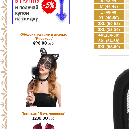
S (42-44)
M (44-46)
L (46-48)
XL (48-50)
2XL (50-52)
3XL (52-54)
Ободок с ушками и вуалью
4XL(54-56)
"Pussycat"
5XL(56-58)
490.00
руб.
6XL (58-60)
Пеньюар "Вкус черешни"
1230.00
руб.