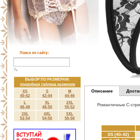
Поиск по сайту:
ВЫБОР ПО РАЗМЕРАМ:
подробная таблица размеров
Описание
Доста
XS
S
M
40-42
42-44
44-46
L
XL
2XL
Романтичные С-стри
46-48
48-50
50-52
3XL
4XL
5XL
52-54
54-56
56-58
XS (40-42)