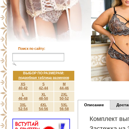
Поиск по сайту:
ВЫБОР ПО РАЗМЕРАМ:
подробная таблица размеров
XS
S
M
40-42
42-44
44-46
L
XL
2XL
46-48
48-50
50-52
Описание
Доста
3XL
4XL
5XL
52-54
54-56
56-58
Комплект вып
Застежка на 