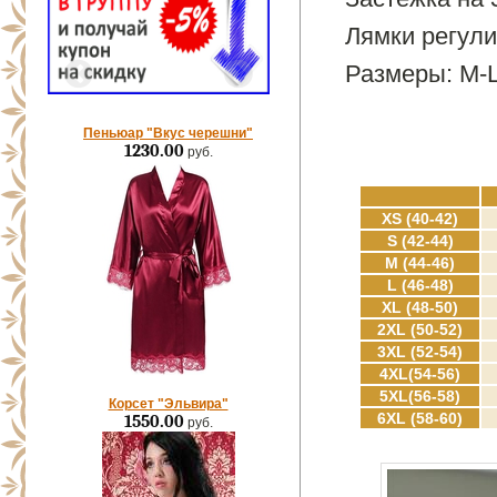
Лямки регул
Размеры: М-L
Пеньюар "Вкус черешни"
1230.00
руб.
XS (40-42)
S (42-44)
M (44-46)
L (46-48)
XL (48-50)
2XL (50-52)
3XL (52-54)
4XL(54-56)
5XL(56-58)
Корсет "Эльвира"
6XL (58-60)
1550.00
руб.