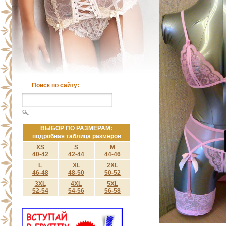
Поиск по сайту:
ВЫБОР ПО РАЗМЕРАМ:
подробная таблица размеров
XS
S
M
40-42
42-44
44-46
L
XL
2XL
46-48
48-50
50-52
3XL
4XL
5XL
52-54
54-56
56-58