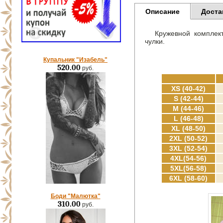
Описание
Доста
Кружевной комплект
чулки.
Купальник "Изабель"
520.00
руб.
XS (40-42)
S (42-44)
M (44-46)
L (46-48)
XL (48-50)
2XL (50-52)
3XL (52-54)
4XL(54-56)
5XL(56-58)
6XL (58-60)
Боди "Малютка"
310.00
руб.