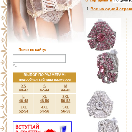
Отсортировать
1
Все на одной стран
Поиск по сайту:
ВЫБОР ПО РАЗМЕРАМ:
подробная таблица размеров
XS
S
M
40-42
42-44
44-46
L
XL
2XL
46-48
48-50
50-52
3XL
4XL
5XL
52-54
54-56
56-58