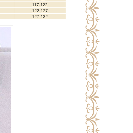
117-122
122-127
127-132