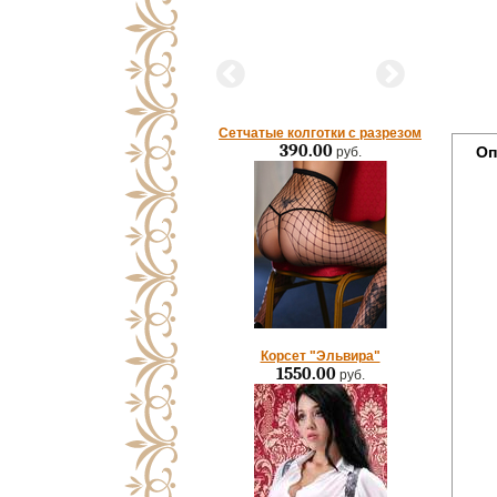
Сетчатые колготки с разрезом
390.00
Оп
руб.
Корсет "Эльвира"
1550.00
руб.