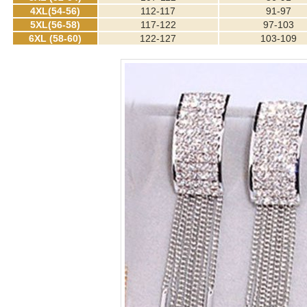
4XL(54-56)
112-117
91-97
5XL(56-58)
117-122
97-103
6XL (58-60)
122-127
103-109