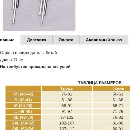
исание
Доставка
Оплата
Анонимный заказ
Страна производитель: Китай
Длина 11 см
Не требуется прокалывание ушей.
ТАБЛИЦА РАЗМЕРОВ
Грудь
Талия
XS (40-42)
76-81
56-61
S (42-44)
81-86
61-66
M (44-46)
86-91
66-71
L (46-48)
91-97
71-76
XL (48-50)
97-102
76-81
2XL (50-52)
102-107
81-86
3XL (52-54)
107-112
86-91