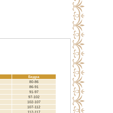
Бедра
80-86
86-91
91-97
97-102
102-107
107-112
112-117