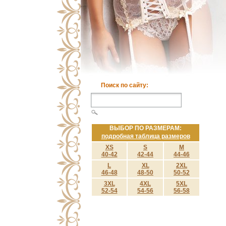
Поиск по сайту:
ВЫБОР ПО РАЗМЕРАМ:
подробная таблица размеров
XS
S
M
40-42
42-44
44-46
L
XL
2XL
46-48
48-50
50-52
3XL
4XL
5XL
52-54
54-56
56-58