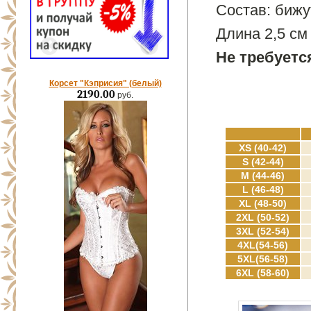
Состав: бижу
Длина 2,5 см
Не требуетс
Корсет "Кэприсия" (белый)
2190.00
руб.
XS (40-42)
S (42-44)
M (44-46)
L (46-48)
XL (48-50)
2XL (50-52)
3XL (52-54)
4XL(54-56)
5XL(56-58)
6XL (58-60)