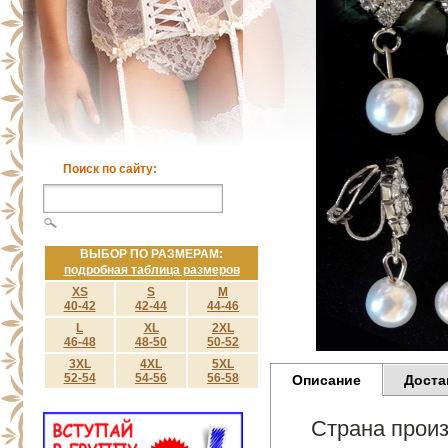
Поиск по сайту:
ВЫБОР ПО РАЗМЕРАМ:
подробная таблица размеров
XS
S
M
40-42
42-44
44-46
L
XL
2XL
46-48
48-50
50-52
3XL
4XL
5XL
52-54
54-56
56-58
Описание
Доста
Страна произ