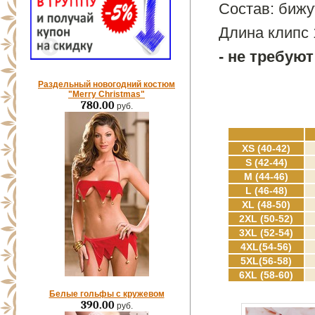
Состав: бижу
Длина клипс 
- не требую
Раздельный новогодний костюм
"Merry Christmas"
780.00
руб.
XS (40-42)
S (42-44)
M (44-46)
L (46-48)
XL (48-50)
2XL (50-52)
3XL (52-54)
4XL(54-56)
5XL(56-58)
6XL (58-60)
Белые гольфы с кружевом
390.00
руб.