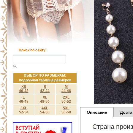
Поиск по сайту:
ВЫБОР ПО РАЗМЕРАМ:
подробная таблица размеров
XS
S
M
40-42
42-44
44-46
L
XL
2XL
46-48
48-50
50-52
3XL
4XL
5XL
Описание
Доста
52-54
54-56
56-58
Страна произ