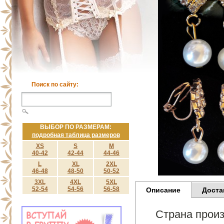
Поиск по сайту:
ВЫБОР ПО РАЗМЕРАМ:
подробная таблица размеров
XS
S
M
40-42
42-44
44-46
L
XL
2XL
46-48
48-50
50-52
3XL
4XL
5XL
52-54
54-56
56-58
Описание
Доста
Страна произ