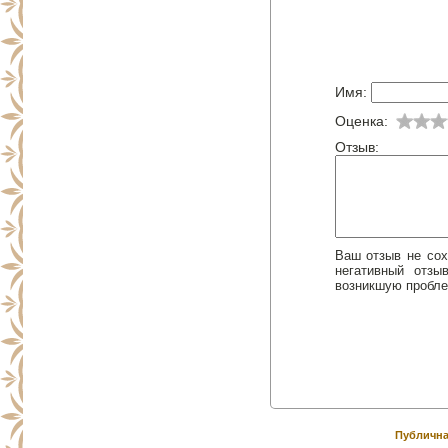
Имя:
Оценка:
Отзыв:
Ваш отзыв не сох
негативный отз
возникшую пробле
Публична