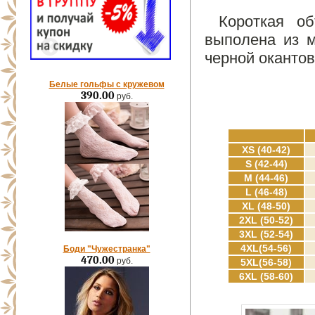
Короткая об
выполена из м
черной оканто
Белые гольфы с кружевом
390.00
руб.
XS (40-42)
S (42-44)
M (44-46)
L (46-48)
XL (48-50)
2XL (50-52)
3XL (52-54)
4XL(54-56)
Боди "Чужестранка"
470.00
руб.
5XL(56-58)
6XL (58-60)