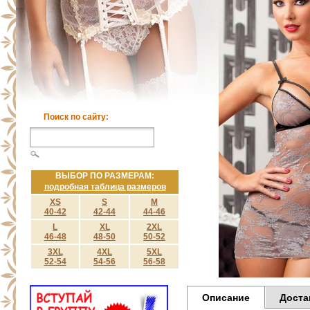
Поиск по сайту:
ВЫБОР ПО РАЗМЕРАМ:
подробная таблица размеров
XS
S
M
40-42
42-44
44-46
L
XL
2XL
46-48
48-50
50-52
3XL
4XL
5XL
52-54
54-56
56-58
Описание
Доста