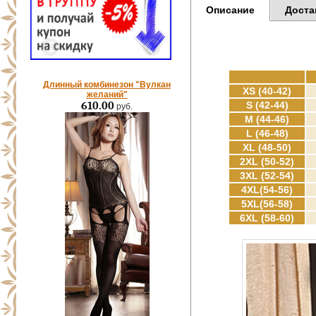
Описание
Доста
Длинный комбинезон "Вулкан
XS (40-42)
желаний"
610.00
S (42-44)
руб.
M (44-46)
L (46-48)
XL (48-50)
2XL (50-52)
3XL (52-54)
4XL(54-56)
5XL(56-58)
6XL (58-60)