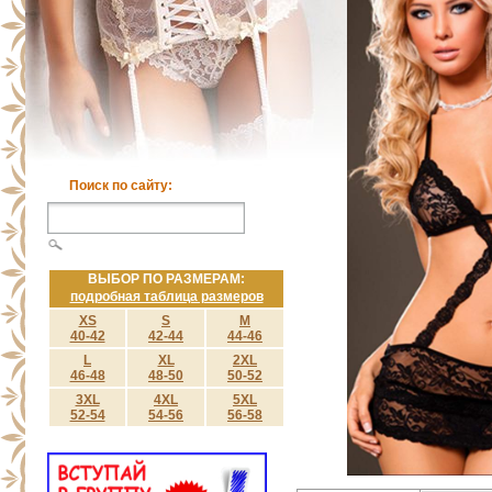
Поиск по сайту:
ВЫБОР ПО РАЗМЕРАМ:
подробная таблица размеров
XS
S
M
40-42
42-44
44-46
L
XL
2XL
46-48
48-50
50-52
3XL
4XL
5XL
52-54
54-56
56-58