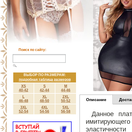
Поиск по сайту:
ВЫБОР ПО РАЗМЕРАМ:
подробная таблица размеров
XS
S
M
40-42
42-44
44-46
L
XL
2XL
Описание
Доста
46-48
48-50
50-52
3XL
4XL
5XL
52-54
54-56
56-58
Данное плат
имитирующего
эластичности