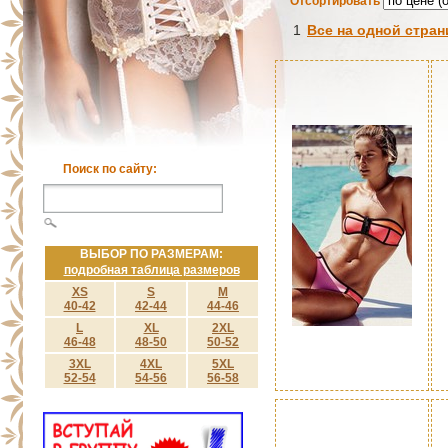
Отсортировать
1
Все на одной стран
Поиск по сайту:
ВЫБОР ПО РАЗМЕРАМ:
подробная таблица размеров
XS
S
M
40-42
42-44
44-46
L
XL
2XL
46-48
48-50
50-52
3XL
4XL
5XL
52-54
54-56
56-58