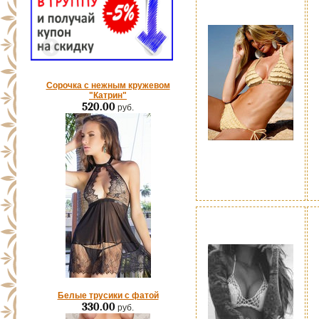
Сорочка с нежным кружевом
"Катрин"
520.00
руб.
Белые трусики с фатой
330.00
руб.