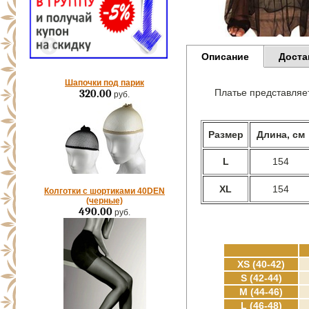
Описание
Доста
Шапочки под парик
Платье представляе
320.00
руб.
Размер
Длина, см
L
154
XL
154
Колготки с шортиками 40DEN
(черные)
490.00
руб.
XS (40-42)
S (42-44)
M (44-46)
L (46-48)