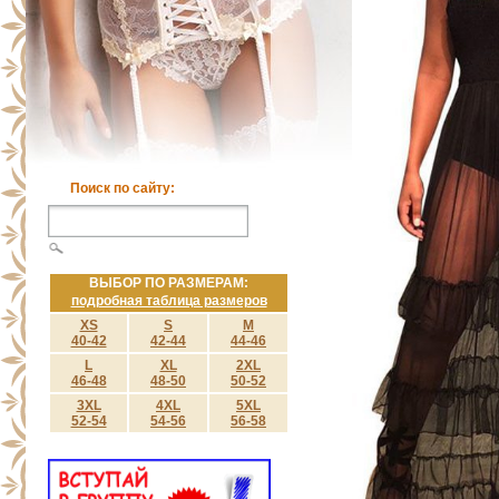
Поиск по сайту:
ВЫБОР ПО РАЗМЕРАМ:
подробная таблица размеров
XS
S
M
40-42
42-44
44-46
L
XL
2XL
46-48
48-50
50-52
3XL
4XL
5XL
52-54
54-56
56-58