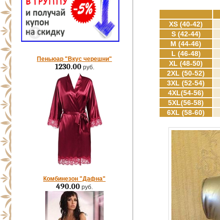
XS (40-42)
S (42-44)
M (44-46)
L (46-48)
Пеньюар "Вкус черешни"
XL (48-50)
1230.00
руб.
2XL (50-52)
3XL (52-54)
4XL(54-56)
5XL(56-58)
6XL (58-60)
Комбинезон "Дафна"
490.00
руб.