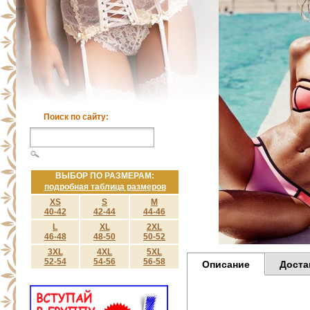
Поиск по сайту:
ВЫБОР ПО РАЗМЕРАМ:
подробная таблица размеров
XS
S
M
40-42
42-44
44-46
L
XL
2XL
46-48
48-50
50-52
3XL
4XL
5XL
52-54
54-56
56-58
Описание
Доста