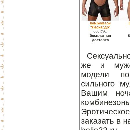
Комбинезон
"Леонардо"
660 руб.
бесплатная
б
доставка
Сексуально
же и мужс
модели поз
сильного му
Вашим ноча
комбинезон
Эротическое
заказать в 