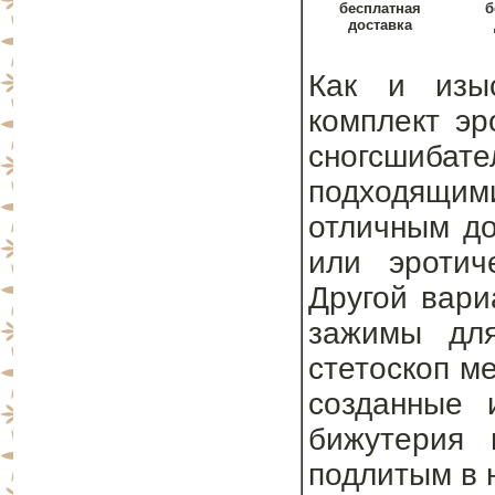
бесплатная
б
доставка
Как и изыс
комплект эр
сногсшиба
подходящим
отличным до
или эротич
Другой вари
зажимы для
стетоскоп м
созданные 
бижутерия 
подлитым в н