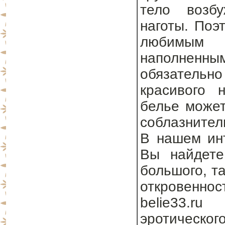
тело возб
наготы. Поэ
любимым 
наполненны
обязательно
красивого 
белье может
соблазнител
В нашем инт
Вы найдете
большого, та
откровеннос
belie33.r
эротическог