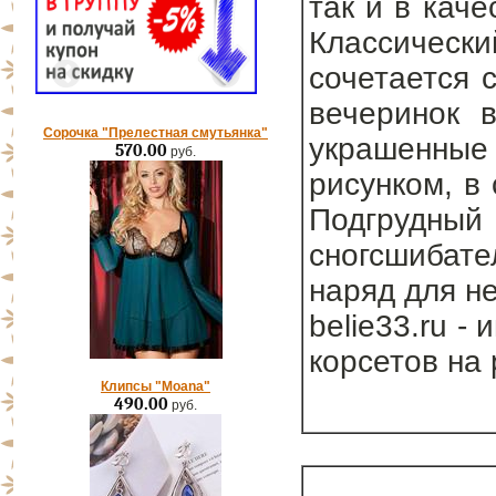
так и в кач
Классически
сочетается 
вечеринок в
Сорочка "Прелестная смутьянка"
украшенны
570.00
руб.
рисунком, в
Подгруд
сногсшибат
наряд для н
belie33.ru -
корсетов на
Клипсы "Moana"
490.00
руб.