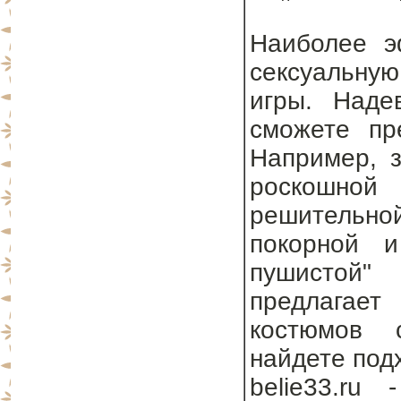
Наиболее э
сексуальну
игры. Наде
сможете пр
Например, з
роскошно
решительно
покорной и
пушистой"
предлагае
костюмов 
найдете под
belie33.ru