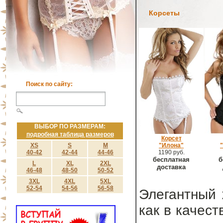
Корсеты
Поиск по сайту:
ВЫБОР ПО РАЗМЕРАМ:
подробная таблица размеров
Корсет
XS
S
M
"Илона"
40-42
42-44
44-46
1190 руб.
бесплатная
б
L
XL
2XL
доставка
46-48
48-50
50-52
3XL
4XL
5XL
52-54
54-56
56-58
Элегантный 
как в качест