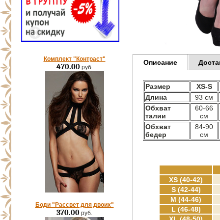
Комплект "Контраст"
Описание
Доста
470.00
руб.
Размер
XS-S
Длина
93 см
Обхват
60-66
талии
см
Обхват
84-90
бедер
см
XS (40-42)
S (42-44)
M (44-46)
Боди "Рассвет для двоих"
L (46-48)
370.00
руб.
XL (48-50)