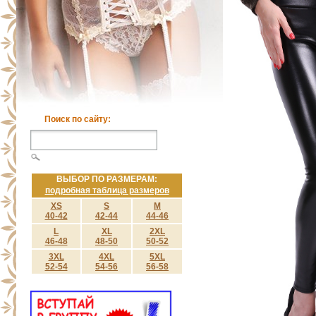
Поиск по сайту:
ВЫБОР ПО РАЗМЕРАМ:
подробная таблица размеров
XS
S
M
40-42
42-44
44-46
L
XL
2XL
46-48
48-50
50-52
3XL
4XL
5XL
52-54
54-56
56-58