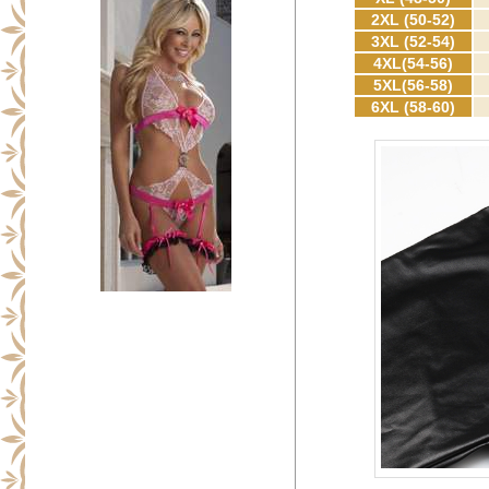
2XL (50-52)
3XL (52-54)
4XL(54-56)
5XL(56-58)
6XL (58-60)