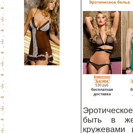
Эротическое белье
Комплект
"Багира"
"
530 руб.
бесплатная
б
доставка
Эротическое
быть в же
кружевами 