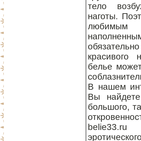
тело возб
наготы. Поэ
любимым 
наполненны
обязательно
красивого 
белье может
соблазнител
В нашем инт
Вы найдете
большого, та
откровеннос
belie33.r
эротическог