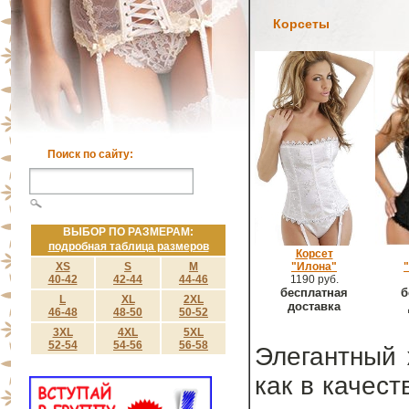
Корсеты
Поиск по сайту:
ВЫБОР ПО РАЗМЕРАМ:
подробная таблица размеров
Корсет
XS
S
M
"Илона"
40-42
42-44
44-46
1190 руб.
бесплатная
б
L
XL
2XL
доставка
46-48
48-50
50-52
3XL
4XL
5XL
52-54
54-56
56-58
Элегантный 
как в качест