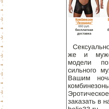
Комбинезон
"Леонардо"
660 руб.
бесплатная
б
доставка
Сексуально
же и мужс
модели поз
сильного му
Вашим ноча
комбинезон
Эротическое
заказать в 