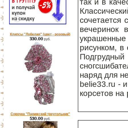
так и в кач
Классически
сочетается 
вечеринок в
Клипсы "Лобелия" (цвет - розовый)
украшенны
330.00
руб.
рисунком, в
Подгруд
сногсшибат
наряд для н
belie33.ru -
корсетов на
Сорочка "Парижский треугольник"
530.00
руб.