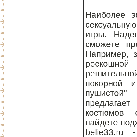
Наиболее э
сексуальну
игры. Наде
сможете пр
Например, з
роскошно
решительно
покорной и
пушистой"
предлагае
костюмов 
найдете под
belie33.ru