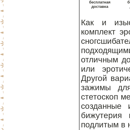
бесплатная
б
доставка
Как и изыс
комплект эр
сногсшиба
подходящим
отличным до
или эротич
Другой вари
зажимы для
стетоскоп м
созданные 
бижутерия 
подлитым в н