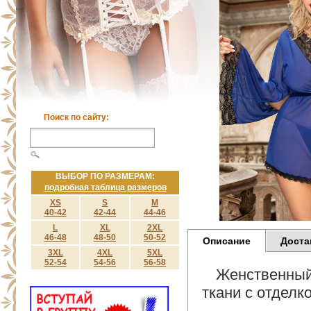
Поиск по сайту:
ВЫБОР ПО РАЗМЕРАМ:
подробная таблица размеров
XS
S
M
40-42
42-44
44-46
L
XL
2XL
46-48
48-50
50-52
Описание
Доста
3XL
4XL
5XL
52-54
54-56
56-58
Женственный
ткани с отделк