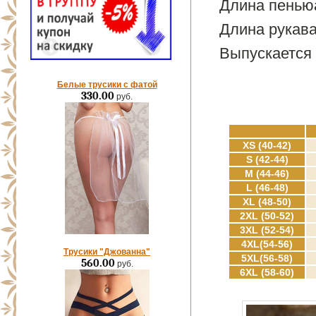
Длина пеньюа
Длина рукава
Выпускается 
Белые трусики с фатой
330.00
руб.
XS (40-42)
S (42-44)
M (44-46)
L (46-48)
XL (48-50)
2XL (50-52)
3XL (52-54)
4XL(54-56)
Трусики "Джованна"
5XL(56-58)
560.00
руб.
6XL (58-60)