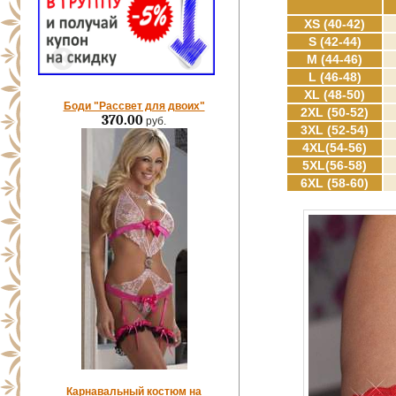
XS (40-42)
S (42-44)
M (44-46)
L (46-48)
XL (48-50)
Боди "Рассвет для двоих"
2XL (50-52)
370.00
руб.
3XL (52-54)
4XL(54-56)
5XL(56-58)
6XL (58-60)
Карнавальный костюм на