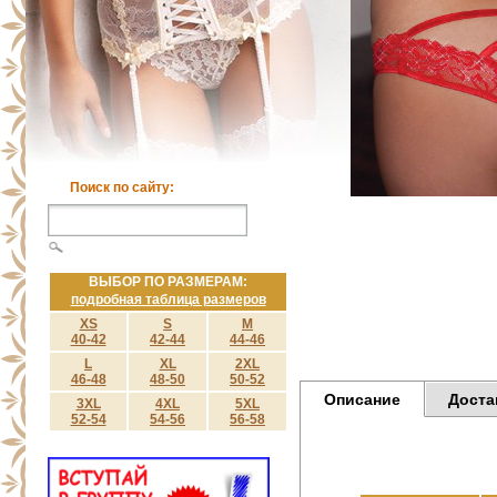
Поиск по сайту:
ВЫБОР ПО РАЗМЕРАМ:
подробная таблица размеров
XS
S
M
40-42
42-44
44-46
L
XL
2XL
46-48
48-50
50-52
Описание
Доста
3XL
4XL
5XL
52-54
54-56
56-58