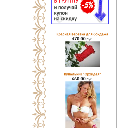
Красная веревка для бондажа
470.00
руб.
Купальник "Орхидея"
660.00
руб.