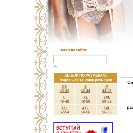
Поиск по сайту:
ВЫБОР ПО РАЗМЕРАМ:
подробная таблица размеров
Оп
XS
S
M
40-42
42-44
44-46
L
XL
2XL
46-48
48-50
50-52
ра
3XL
4XL
5XL
52-54
54-56
56-58