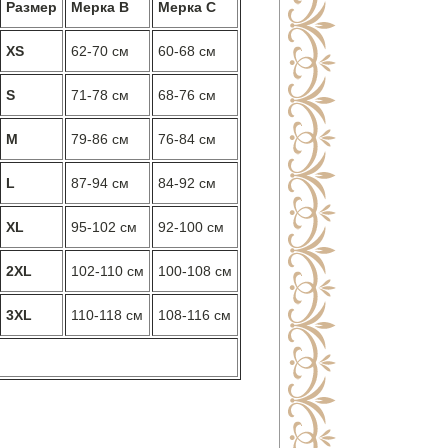
Размер
Мерка B
Мерка С
XS
62-70 см
60-68 см
S
71-78 см
68-76 см
M
79-86 см
76-84 см
L
87-94 см
84-92 см
XL
95-102 см
92-100 см
2XL
102-110 см
100-108 см
3XL
110-118 см
108-116 см