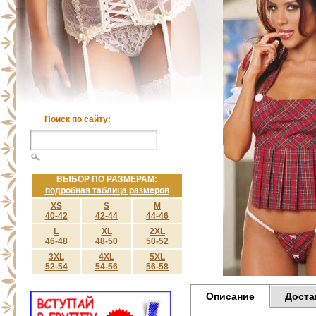
Поиск по сайту:
ВЫБОР ПО РАЗМЕРАМ:
подробная таблица размеров
XS
S
M
40-42
42-44
44-46
L
XL
2XL
46-48
48-50
50-52
3XL
4XL
5XL
52-54
54-56
56-58
Описание
Доста