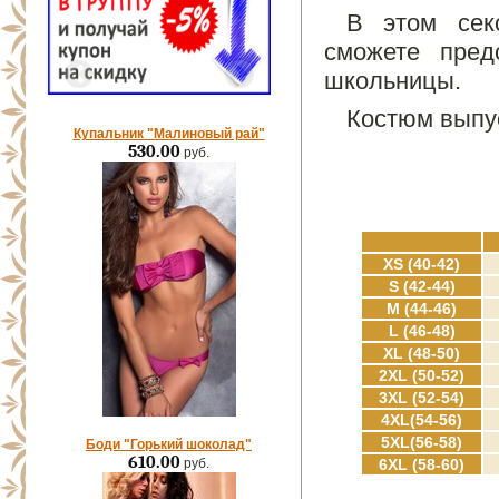
В этом сек
сможете пред
школьницы.
Костюм выпус
Купальник "Малиновый рай"
530.00
руб.
XS (40-42)
S (42-44)
M (44-46)
L (46-48)
XL (48-50)
2XL (50-52)
3XL (52-54)
4XL(54-56)
5XL(56-58)
Боди "Горький шоколад"
610.00
руб.
6XL (58-60)