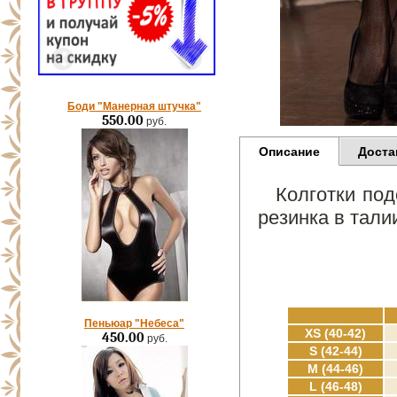
Боди "Манерная штучка"
550.00
руб.
Описание
Доста
Колготки под
резинка в тали
Пеньюар "Небеса"
XS (40-42)
450.00
руб.
S (42-44)
M (44-46)
L (46-48)