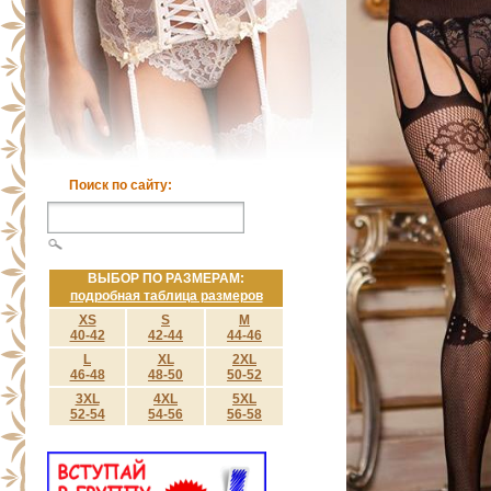
Поиск по сайту:
ВЫБОР ПО РАЗМЕРАМ:
подробная таблица размеров
XS
S
M
40-42
42-44
44-46
L
XL
2XL
46-48
48-50
50-52
3XL
4XL
5XL
52-54
54-56
56-58