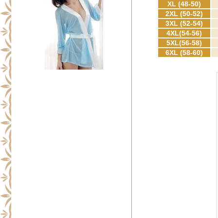
XL (48-50)
2XL (50-52)
3XL (52-54)
4XL(54-56)
5XL(56-58)
6XL (58-60)