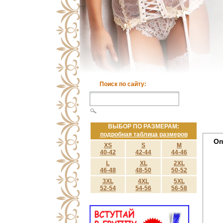
Поиск по сайту:
ВЫБОР ПО РАЗМЕРАМ:
подробная таблица размеров
Оп
XS
S
M
40-42
42-44
44-46
L
XL
2XL
46-48
48-50
50-52
3XL
4XL
5XL
52-54
54-56
56-58