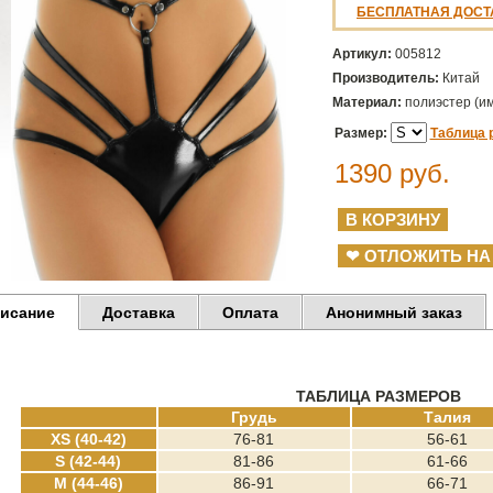
БЕСПЛАТНАЯ ДОСТ
Артикул:
005812
Производитель:
Китай
Материал:
полиэстер (и
Размер:
Таблица 
1390
руб.
❤ ОТЛОЖИТЬ НА
исание
Доставка
Оплата
Анонимный заказ
ТАБЛИЦА РАЗМЕРОВ
Грудь
Талия
XS (40-42)
76-81
56-61
S (42-44)
81-86
61-66
M (44-46)
86-91
66-71