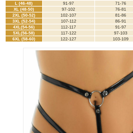
L (46-48)
91-97
71-76
XL (48-50)
97-102
76-81
2XL (50-52)
102-107
81-86
3XL (52-54)
107-112
86-91
4XL(54-56)
112-117
91-97
5XL(56-58)
117-122
97-103
6XL (58-60)
122-127
103-109