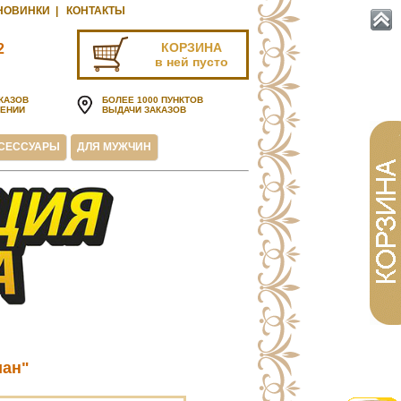
НОВИНКИ
|
КОНТАКТЫ
КОРЗИНА
2
в ней пусто
u
КАЗОВ
БОЛЕЕ 1000 ПУНКТОВ
ЧЕНИИ
ВЫДАЧИ ЗАКАЗОВ
СЕССУАРЫ
ДЛЯ МУЖЧИН
иан"