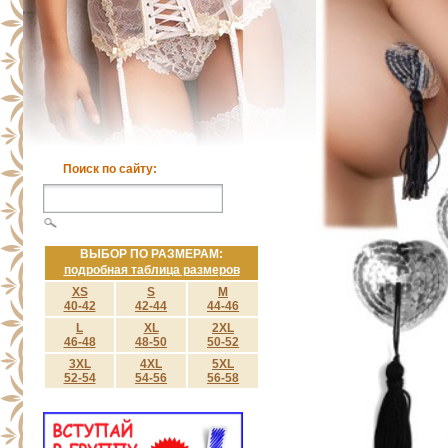
Поиск по сайту:
ВЫБОР ПО РАЗМЕРАМ:
подробная таблица размеров
XS
S
M
40-42
42-44
44-46
L
XL
2XL
46-48
48-50
50-52
3XL
4XL
5XL
52-54
54-56
56-58