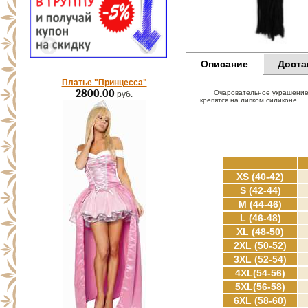
Описание
Доста
Платье "Принцесса"
2800.00
Очаровательное украшение 
руб.
крепятся на липком силиконе.
XS (40-42)
S (42-44)
M (44-46)
L (46-48)
XL (48-50)
2XL (50-52)
3XL (52-54)
4XL(54-56)
5XL(56-58)
6XL (58-60)