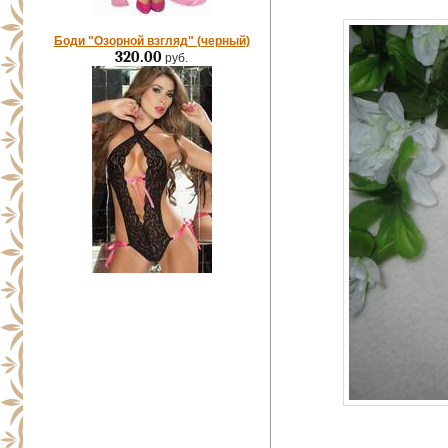
Боди "Озорной взгляд" (черный)
320.00
руб.