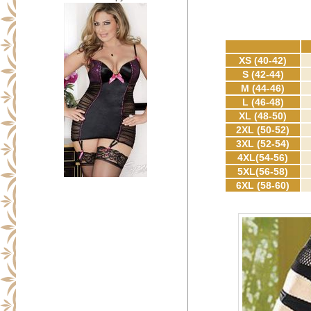
XS (40-42)
S (42-44)
M (44-46)
L (46-48)
XL (48-50)
2XL (50-52)
3XL (52-54)
4XL(54-56)
5XL(56-58)
6XL (58-60)