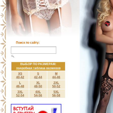
Поиск по сайту:
ВЫБОР ПО РАЗМЕРАМ:
подробная таблица размеров
XS
S
M
40-42
42-44
44-46
L
XL
2XL
46-48
48-50
50-52
3XL
4XL
5XL
52-54
54-56
56-58