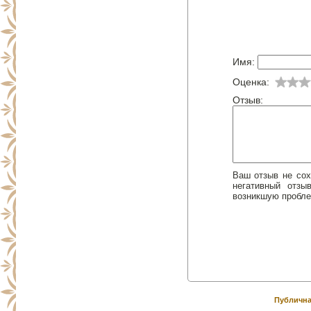
Имя:
Оценка:
Отзыв:
Ваш отзыв не сох
негативный отз
возникшую пробле
Публична