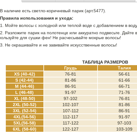
В наличие есть светло-коричневый парик (арт.5477).
Правила использования и ухода:
1. Мойте волосы с холодной или теплой воде с добавлением в во
2. Разложите парик на полотенце или аккуратно подвесьте. Дайте
пользуйте для сушки фен! Не расчесывайте мокрые волосы!
3. Не окрашивайте и не завивайте искусственные волосы!
ТАБЛИЦА РАЗМЕРОВ
Грудь
Талия
XS (40-42)
76-81
56-61
S (42-44)
81-86
61-66
M (44-46)
86-91
66-71
L (46-48)
91-97
71-76
XL (48-50)
97-102
76-81
2XL (50-52)
102-107
81-86
3XL (52-54)
107-112
86-91
4XL(54-56)
112-117
91-97
5XL(56-58)
117-122
97-103
6XL (58-60)
122-127
103-109