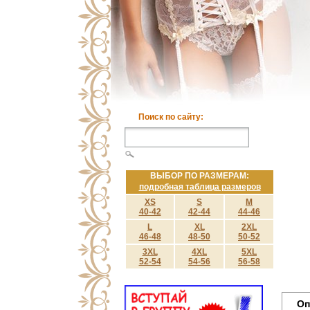
Поиск по сайту:
ВЫБОР ПО РАЗМЕРАМ:
подробная таблица размеров
XS
S
M
40-42
42-44
44-46
L
XL
2XL
46-48
48-50
50-52
3XL
4XL
5XL
52-54
54-56
56-58
Оп