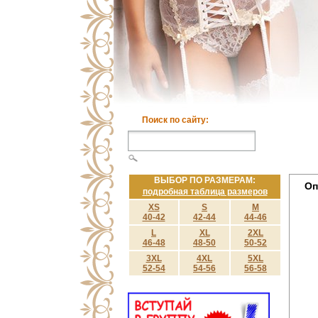
Поиск по сайту:
ВЫБОР ПО РАЗМЕРАМ:
Оп
подробная таблица размеров
XS
S
M
40-42
42-44
44-46
L
XL
2XL
46-48
48-50
50-52
3XL
4XL
5XL
52-54
54-56
56-58