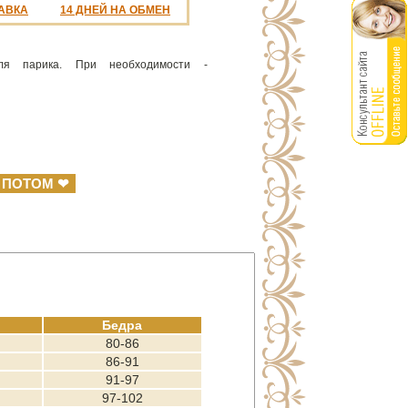
АВКА
14 ДНЕЙ НА ОБМЕН
ля парика. При необходимости -
 ПОТОМ ❤
Бедра
80-86
86-91
91-97
97-102