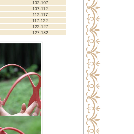
102-107
107-112
112-117
117-122
122-127
127-132