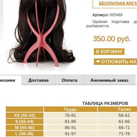
БЕСПЛАТНАЯ ДОСТ
Артикул:
005469
Удобная подставка д
разбирается.
350.00
руб.
❤ ОТЛОЖИТЬ НА
исание
Доставка
Оплата
Анонимный заказ
ТАБЛИЦА РАЗМЕРОВ
Грудь
Талия
XS (40-42)
76-81
56-61
S (42-44)
81-86
61-66
M (44-46)
86-91
66-71
L (46-48)
91-97
71-76