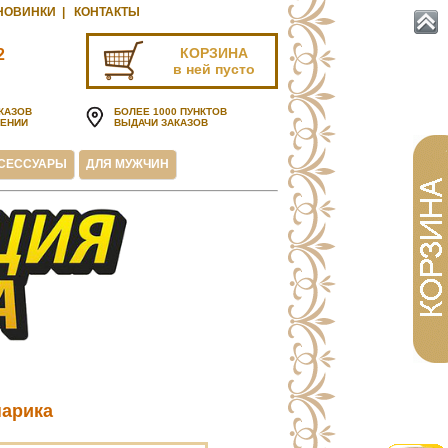
НОВИНКИ
|
КОНТАКТЫ
КОРЗИНА
2
в ней пусто
u
КАЗОВ
БОЛЕЕ 1000 ПУНКТОВ
ЧЕНИИ
ВЫДАЧИ ЗАКАЗОВ
СЕССУАРЫ
ДЛЯ МУЖЧИН
парика