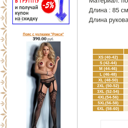
Материал: по
Длина : 85 с
Длина рукова
Пояс с чулками "Рокси"
390.00
руб.
XS (40-42)
S (42-44)
M (44-46)
L (46-48)
XL (48-50)
2XL (50-52)
3XL (52-54)
4XL(54-56)
5XL(56-58)
6XL (58-60)