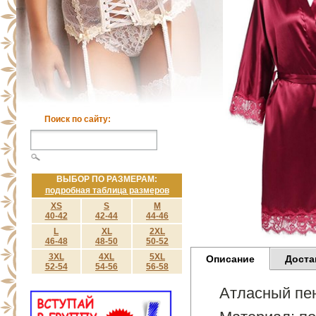
Поиск по сайту:
ВЫБОР ПО РАЗМЕРАМ:
подробная таблица размеров
XS
S
M
40-42
42-44
44-46
L
XL
2XL
46-48
48-50
50-52
3XL
4XL
5XL
Описание
Доста
52-54
54-56
56-58
Атласный пен