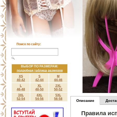
Поиск по сайту:
ВЫБОР ПО РАЗМЕРАМ:
подробная таблица размеров
XS
S
M
40-42
42-44
44-46
L
XL
2XL
46-48
48-50
50-52
3XL
4XL
5XL
52-54
54-56
56-58
Описание
Доста
Правила исп