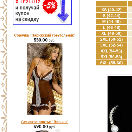
XS (40-42)
S (42-44)
M (44-46)
L (46-48)
XL (48-50)
Сорочка "Парижский треугольник"
2XL (50-52)
530.00
руб.
3XL (52-54)
4XL(54-56)
5XL(56-58)
6XL (58-60)
Сетчатое платье "Вивьен"
690.00
руб.