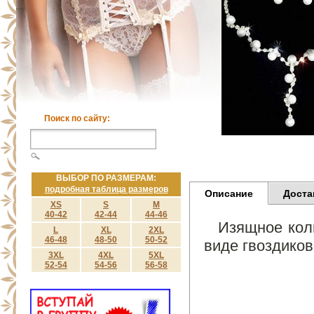
Поиск по сайту:
ВЫБОР ПО РАЗМЕРАМ:
подробная таблица размеров
Описание
Доста
XS
S
M
40-42
42-44
44-46
Изящное кол
L
XL
2XL
46-48
48-50
50-52
виде гвоздико
3XL
4XL
5XL
52-54
54-56
56-58