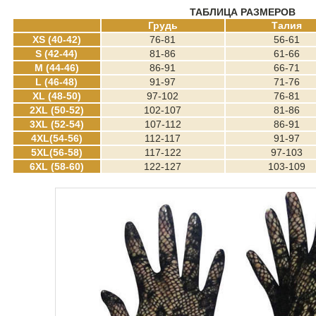
ТАБЛИЦА РАЗМЕРОВ
Грудь
Талия
XS (40-42)
76-81
56-61
S (42-44)
81-86
61-66
M (44-46)
86-91
66-71
L (46-48)
91-97
71-76
XL (48-50)
97-102
76-81
2XL (50-52)
102-107
81-86
3XL (52-54)
107-112
86-91
4XL(54-56)
112-117
91-97
5XL(56-58)
117-122
97-103
6XL (58-60)
122-127
103-109