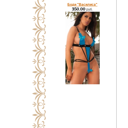
Боди "Василиса"
350.00
руб.