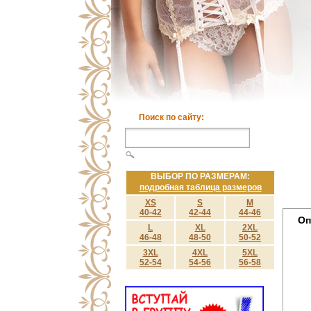
Поиск по сайту:
ВЫБОР ПО РАЗМЕРАМ:
подробная таблица размеров
XS
S
M
40-42
42-44
44-46
Оп
L
XL
2XL
46-48
48-50
50-52
3XL
4XL
5XL
52-54
54-56
56-58