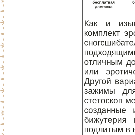
бесплатная
б
доставка
Как и изыс
комплект эр
сногсшиба
подходящим
отличным до
или эротич
Другой вари
зажимы для
стетоскоп м
созданные 
бижутерия 
подлитым в н