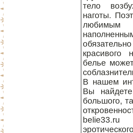
тело возб
наготы. Поэ
любимым 
наполненны
обязательно
красивого 
белье может
соблазнител
В нашем инт
Вы найдете
большого, та
откровеннос
belie33.r
эротическог