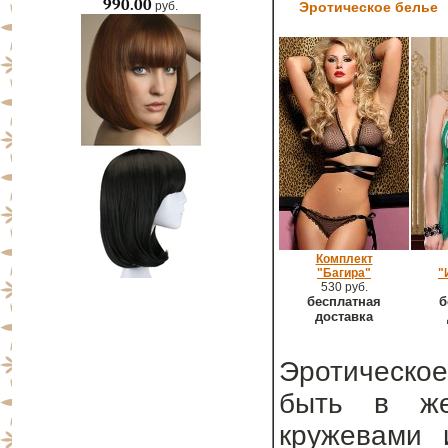
990.00
руб.
Эротическое белье
Комплект
"Багира"
"
530 руб.
бесплатная
б
доставка
Эротическое
быть в же
кружевами 