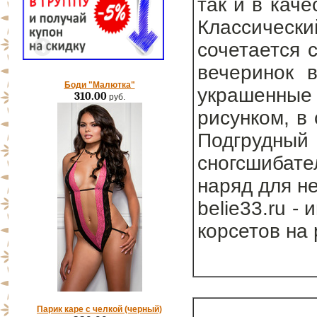
так и в кач
Классически
сочетается 
вечеринок в
Боди "Малютка"
украшенны
310.00
руб.
рисунком, в
Подгруд
сногсшибат
наряд для н
belie33.ru -
корсетов на
Парик каре с челкой (черный)