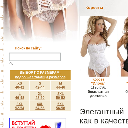
Корсеты
Поиск по сайту:
ВЫБОР ПО РАЗМЕРАМ:
подробная таблица размеров
Корсет
XS
S
M
"Илона"
40-42
42-44
44-46
1190 руб.
бесплатная
б
L
XL
2XL
доставка
46-48
48-50
50-52
3XL
4XL
5XL
52-54
54-56
56-58
Элегантный 
как в качест