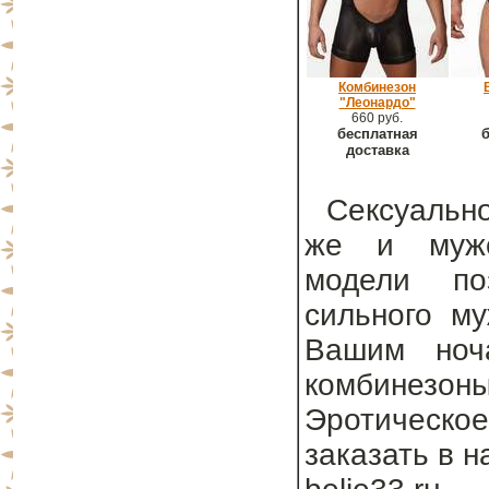
Комбинезон
"Леонардо"
660 руб.
бесплатная
б
доставка
Сексуально
же и мужс
модели поз
сильного му
Вашим ноча
комбинезон
Эротическое
заказать в 