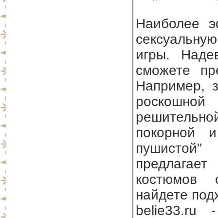
Наиболее э
сексуальну
игры. Наде
сможете пр
Например, з
роскошно
решительно
покорной и
пушистой"
предлагае
костюмов 
найдете под
belie33.ru