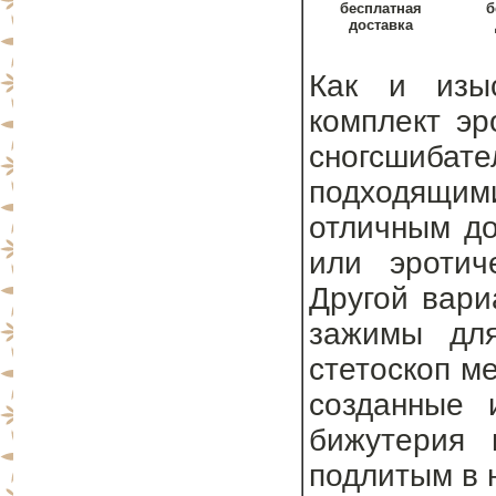
бесплатная
б
доставка
Как и изыс
комплект эр
сногсшиба
подходящим
отличным до
или эротич
Другой вари
зажимы для
стетоскоп м
созданные 
бижутерия 
подлитым в н