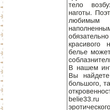
тело возб
наготы. Поэ
любимым 
наполненны
обязательно
красивого 
белье может
соблазнител
В нашем инт
Вы найдете
большого, та
откровеннос
belie33.r
эротическог