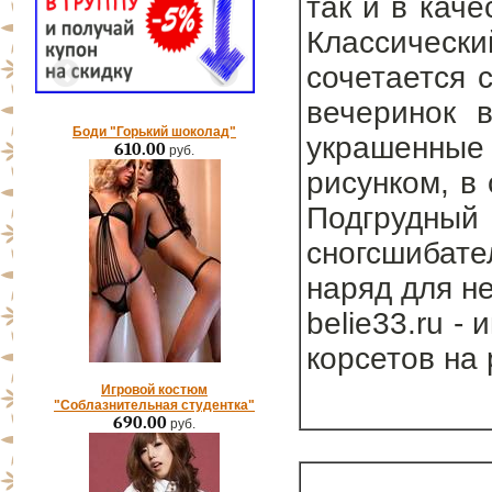
так и в кач
Классически
сочетается 
вечеринок в
Боди "Горький шоколад"
украшенны
610.00
руб.
рисунком, в
Подгруд
сногсшибат
наряд для н
belie33.ru -
корсетов на
Игровой костюм
"Соблазнительная студентка"
690.00
руб.