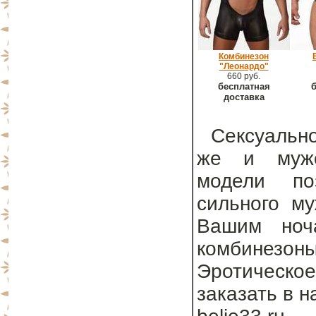
Комбинезон
"Леонардо"
660 руб.
бесплатная
б
доставка
Сексуально
же и мужс
модели поз
сильного му
Вашим ноча
комбинезон
Эротическое
заказать в 