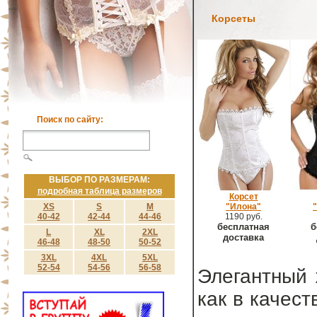
Корсеты
Поиск по сайту:
ВЫБОР ПО РАЗМЕРАМ:
подробная таблица размеров
Корсет
XS
S
M
"Илона"
40-42
42-44
44-46
1190 руб.
бесплатная
б
L
XL
2XL
доставка
46-48
48-50
50-52
3XL
4XL
5XL
52-54
54-56
56-58
Элегантный 
как в качест