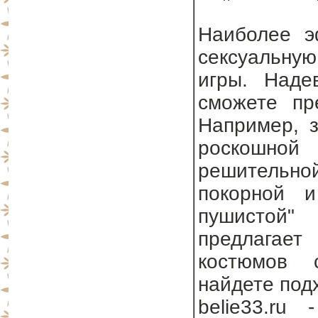
Наиболее э
сексуальну
игры. Наде
сможете пр
Например, з
роскошно
решительно
покорной и
пушистой"
предлагае
костюмов 
найдете под
belie33.ru