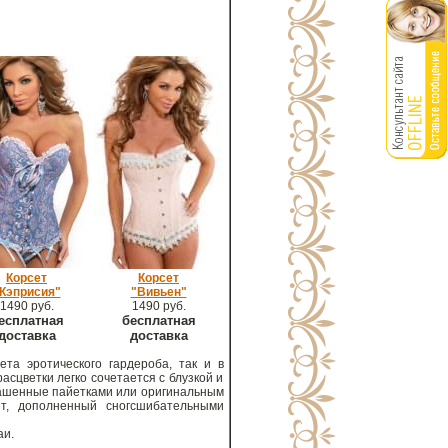
Корсет
Корсет
Кэприсия"
"Вивьен"
1490 руб.
1490 руб.
есплатная
бесплатная
доставка
доставка
та эротического гардероба, так и в
асцветки легко сочетается с блузкой и
рашенные пайетками или оригинальным
т, дополненный сногсшибательными
аи.