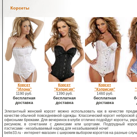
Корсеты
Корсет
Корсет
Корсет
"Илона"
"Кэприсия"
"Кэприсия"
"
1190 руб.
1390 руб.
1460 руб.
бесплатная
бесплатная
бесплатная
б
доставка
доставка
доставка
Элегантный женский корсет можно использовать как в качестве предме
качестве обычной повседневной одежды. Классический корсет неброской р
офисными брюками. Для вечеринок в клубе отлично подойдут корсеты, ук
рисунком, в сочетании с джинсами или шортами. Подгрудный корсе
пэстисами - незабываемый наряд для незабываемой ночи!
belie33.ru - интернет-магазин с широким выбором корсетов на разные случ