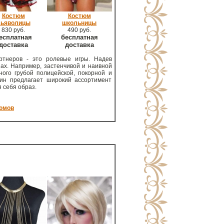
Костюм
Костюм
дьяволицы
школьницы
830 руб.
490 руб.
есплатная
бесплатная
доставка
доставка
ртнеров - это ролевые игры. Надев
ах. Например, застенчивой и наивной
ого грубой полицейской, покорной и
зин предлагает широкий ассортимент
 себя образ.
тюмов