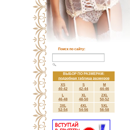
Поиск по сайту:
ВЫБОР ПО РАЗМЕРАМ:
подробная таблица размеров
XS
S
M
40-42
42-44
44-46
L
XL
2XL
46-48
48-50
50-52
3XL
4XL
5XL
52-54
54-56
56-58