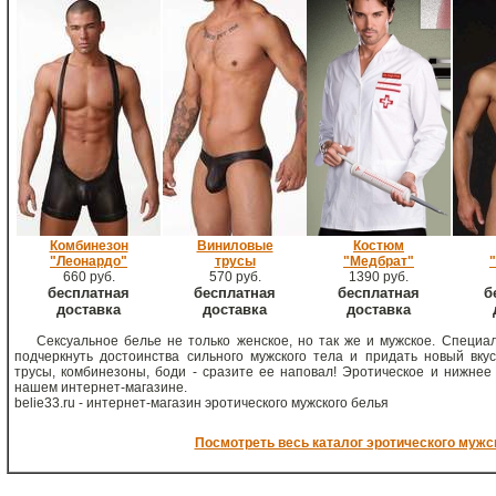
Комбинезон
Виниловые
Костюм
"Леонардо"
трусы
"Медбрат"
660 руб.
570 руб.
1390 руб.
бесплатная
бесплатная
бесплатная
б
доставка
доставка
доставка
Сексуальное белье не только женское, но так же и мужское. Специ
подчеркнуть достоинства сильного мужского тела и придать новый вку
трусы, комбинезоны, боди - сразите ее наповал! Эротическое и нижнее
нашем интернет-магазине.
belie33.ru - интернет-магазин эротического мужского белья
Посмотреть весь каталог эротического мужс