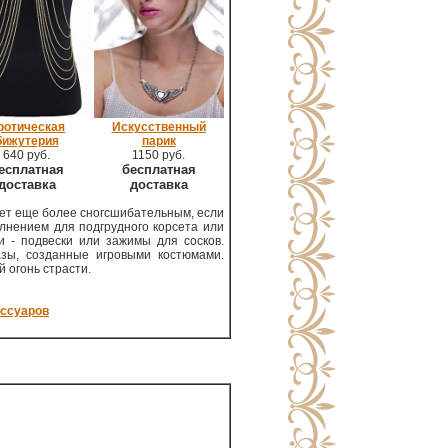
ротическая
Искусственный
бижутерия
парик
640 руб.
1150 руб.
есплатная
бесплатная
доставка
доставка
анет еще более сногсшибательным, если
лнением для подгрудного корсета или
и - подвески или зажимы для сосков.
зы, созданные игровыми костюмами.
 огонь страсти.
ессуаров