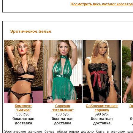
Посмотреть весь каталог корсетов
Эротическое белье
Комплект
Сорочка
Соблазнительная
Э
"Багира"
"Итальянка"
сорочка
530 руб.
730 руб.
590 руб.
бесплатная
бесплатная
бесплатная
б
доставка
доставка
доставка
Эротическое женское белье обязательно должно быть в женском шк