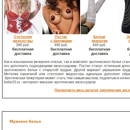
Стетоскоп
Пэстис
Белые
Э
медсестры
с бантиками
перчатки
390 руб.
490 руб.
440 руб.
бесплатная
бесплатная
бесплатная
б
доставка
доставка
доставка
Как и изысканное вечернее платье, так и комплект эротического белья ст
его дополнить подходящими аксессуарами. Пэстис станут отличным допо
эротического белья с открытой грудью. Другой вариант украшения груд
Метелка горничной или стетоскоп медсестры идеально дополнят обра
Эротическая бижутерия может стать тем самым маслом, подлитым в ночной
belie33.ru - интернет-магазин эротических аксессуаров
Посмотреть весь каталог эротических акс
Мужское белье