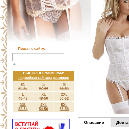
Поиск по сайту:
ВЫБОР ПО РАЗМЕРАМ:
подробная таблица размеров
XS
S
M
40-42
42-44
44-46
L
XL
2XL
46-48
48-50
50-52
3XL
4XL
5XL
52-54
54-56
56-58
Описание
Доста